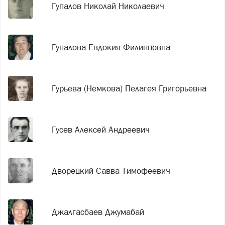
Гупалов Николай Николаевич
Гупалова Евдокия Филипповна
Гурьева (Немкова) Пелагея Григорьевна
Гусев Алексей Андреевич
Дворецкий Савва Тимофеевич
Джалгасбаев Джумабай