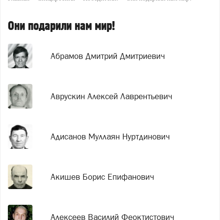
Они подарили нам мир!
Абрамов Дмитрий Дмитриевич
Аврускин Алексей Лаврентьевич
Адисанов Муллаян Нуртдинович
Акишев Борис Епифанович
Алексеев Василий Феоктистович