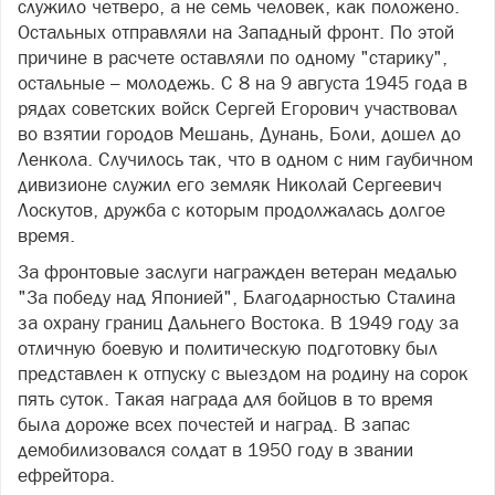
служило четверо, а не семь человек, как положено.
Остальных отправляли на Западный фронт. По этой
причине в расчете оставляли по одному "старику",
остальные – молодежь. С 8 на 9 августа 1945 года в
рядах советских войск Сергей Егорович участвовал
во взятии городов Мешань, Дунань, Боли, дошел до
Ленкола. Случилось так, что в одном с ним гаубичном
дивизионе служил его земляк Николай Сергеевич
Лоскутов, дружба с которым продолжалась долгое
время.
За фронтовые заслуги награжден ветеран медалью
"За победу над Японией", Благодарностью Сталина
за охрану границ Дальнего Востока. В 1949 году за
отличную боевую и политическую подготовку был
представлен к отпуску с выездом на родину на сорок
пять суток. Такая награда для бойцов в то время
была дороже всех почестей и наград. В запас
демобилизовался солдат в 1950 году в звании
ефрейтора.