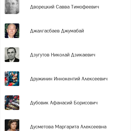
Дворецкий Савва Тимофеевич
Джалгасбаев Джумабай
Дзугутов Николай Дзикаевич
Дружинин Иннокентий Алексеевич
Дубовик Афанасий Борисович
Дусметова Маргарита Алексеевна