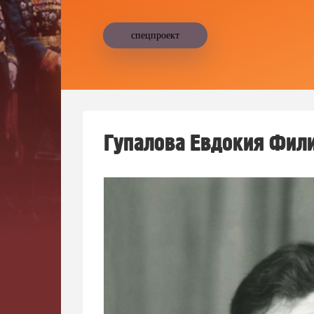
спецпроект
Гупалова Евдокия Фил