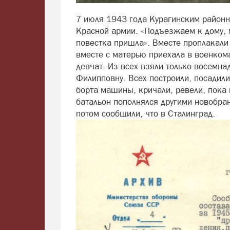
7 июля 1943 года Курагинским район
Красной армии. «Подъезжаем к дому, м
повестка пришла». Вместе проплакали 
вместе с матерью приехала в военкома
девчат. Из всех взяли только восемна
Филипповну. Всех построили, посадил
борта машины, кричали, ревели, пока 
батальон пополнялся другими новобран
потом сообщили, что в Сталинград.