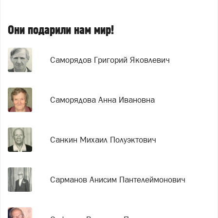
Они подарили нам мир!
Саморядов Григорий Яковлевич
Саморядова Анна Ивановна
Санкин Михаил Полуэктович
Сарманов Анисим Пантелеймонович