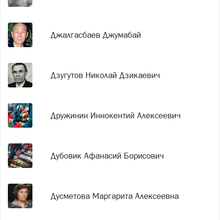
Джалгасбаев Джумабай
Дзугутов Николай Дзикаевич
Дружинин Иннокентий Алексеевич
Дубовик Афанасий Борисович
Дусметова Маргарита Алексеевна