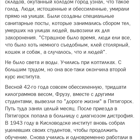
складов, окутанный холодом город узнал, что такое
голод. Люди, истощенные и обессиленные, умирали
прямо на улицах. Были созданы специальные
санитарные посты, которые занимались сбором тел,
умерших на улицах людей, вывозили их для
захоронения. "Страшное было время, люди ели все,
что было хоть немного съедобным, клей столярный,
кошек и собак, а случалось, что и людей".
Не было света и воды. Учились при коптилках. С
большим трудом, но она все-таки окончила второй
курс института.
Весной 42-го года совсем обессиленную, тридцати
килограммов весом, Фрузу, вместе с другими
студентами, вывезли по "дороге жизни" в Пятигорск.
Путь туда занял целый месяц. После приезда в
Пятигорск попала в больницу с диагнозом дистрофия.
В 1943 году в Кисловодске институт вновь собрал
уцелевших своих студентов, чтобы продолжить
обучение. Снова учились и одновременно работали в