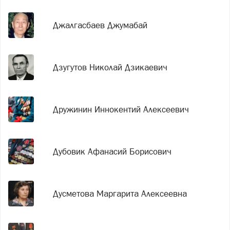
Джалгасбаев Джумабай
Дзугутов Николай Дзикаевич
Дружинин Иннокентий Алексеевич
Дубовик Афанасий Борисович
Дусметова Маргарита Алексеевна