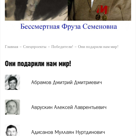
Главная
Спецпроекты
Победители!
Они подарили нам мир!
Они подарили нам мир!
Абрамов Дмитрий Дмитриевич
Аврускин Алексей Лаврентьевич
Адисанов Муллаян Нуртдинович