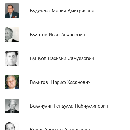
Будучева Мария Дмитриевна
Булатов Иван Андреевич
Бушуев Василий Самуилович
Валитов Шариф Хасанович
Валлиулин Гендулла Набиуллинович
Вечный Николай Иванович