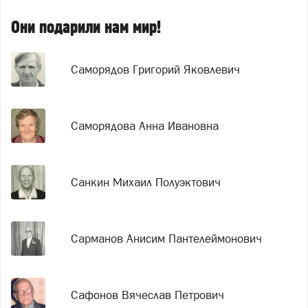
Они подарили нам мир!
Саморядов Григорий Яковлевич
Саморядова Анна Ивановна
Санкин Михаил Полуэктович
Сарманов Анисим Пантелеймонович
Сафонов Вячеслав Петрович