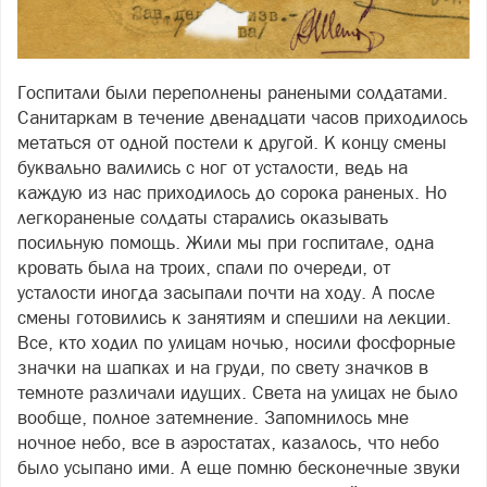
Госпитали были переполнены ранеными солдатами.
Санитаркам в течение двенадцати часов приходилось
метаться от одной постели к другой. К концу смены
буквально валились с ног от усталости, ведь на
каждую из нас приходилось до сорока раненых. Но
легкораненые солдаты старались оказывать
посильную помощь. Жили мы при госпитале, одна
кровать была на троих, спали по очереди, от
усталости иногда засыпали почти на ходу. А после
смены готовились к занятиям и спешили на лекции.
Все, кто ходил по улицам ночью, носили фосфорные
значки на шапках и на груди, по свету значков в
темноте различали идущих. Света на улицах не было
вообще, полное затемнение. Запомнилось мне
ночное небо, все в аэростатах, казалось, что небо
было усыпано ими. А еще помню бесконечные звуки