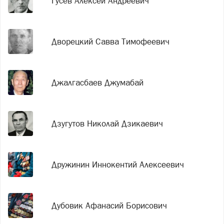
Гусев Алексей Андреевич
Дворецкий Савва Тимофеевич
Джалгасбаев Джумабай
Дзугутов Николай Дзикаевич
Дружинин Иннокентий Алексеевич
Дубовик Афанасий Борисович