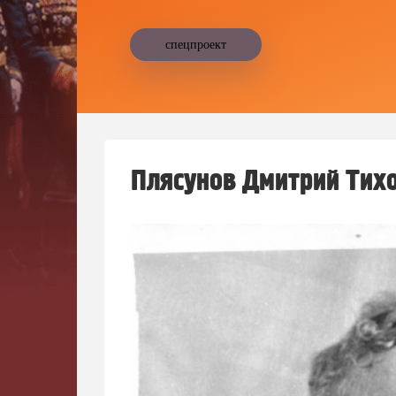
спецпроект
Плясунов Дмитрий Тих