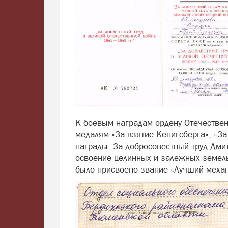
К боевым наградам ордену Отечествен
медалям «За взятие Кенигсберга», «За
награды. За добросовестный труд Дми
освоение целинных и залежных земель»
было присвоено звание «Лучший механ