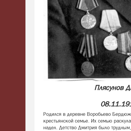
Плясунов Д
08.11.19
Родился в деревне Воробьево Бердюж
крестьянской семье. Их семью раскула
надел. Детство Дмитрия было трудным,