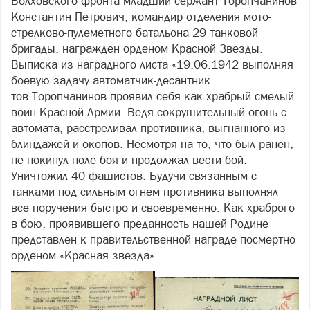
Волховского фронта младший сержант Торопчанинов
Константин Петрович, командир отделения мото-
стрелково-пулеметного батальона 29 танковой
бригады, награжден орденом Красной Звезды.
Выписка из наградного листа «19.06.1942 выполняя
боевую задачу автоматчик-десантник
тов.Торопчанинов проявил себя как храбрый смелый
воин Красной Армии. Ведя сокрушительный огонь с
автомата, расстреливал противника, выгнанного из
блиндажей и окопов. Несмотря на то, что был ранен,
не покинул поле боя и продолжал вести бой.
Уничтожил 40 фашистов. Будучи связанным с
танками под сильным огнем противника выполнял
все поручения быстро и своевременно. Как храброго
в бою, проявившего преданность нашей Родине
представлен к правительственной награде посмертно
орденом «Красная звезда».