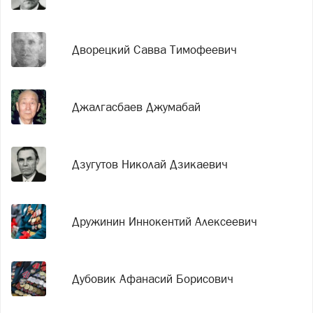
Дворецкий Савва Тимофеевич
Джалгасбаев Джумабай
Дзугутов Николай Дзикаевич
Дружинин Иннокентий Алексеевич
Дубовик Афанасий Борисович