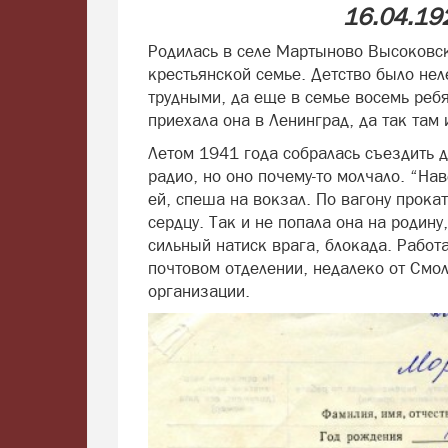
16.04.19
Родилась в селе Мартыново Высоковск
крестьянской семье. Детство было не
трудными, да еще в семье восемь реб
приехала она в Ленинград, да так там 
Летом 1941 года собралась съездить 
радио, но оно почему-то молчало. “Нав
ей, спеша на вокзал. По вагону прока
сердцу. Так и не попала она на родин
сильный натиск врага, блокада. Работ
почтовом отделении, недалеко от Смо
организации.