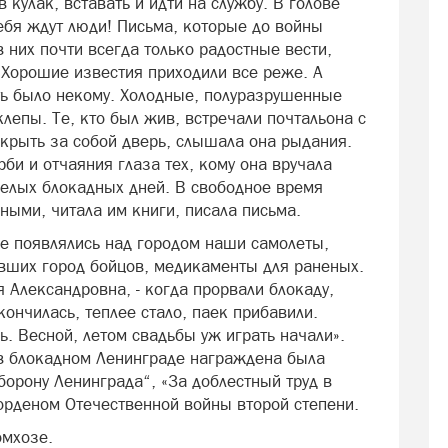
в кулак, вставать и идти на службу. В голове
ебя ждут люди! Письма, которые до войны
в них почти всегда только радостные вести,
 Хорошие известия приходили все реже. А
ать было некому. Холодные, полуразрушенные
лепы. Те, кто был жив, встречали почтальона с
акрыть за собой дверь, слышала она рыдания.
би и отчаяния глаза тех, кому она вручала
желых блокадных дней. В свободное время
еными, читала им книги, писала письма.
ще появлялись над городом наши самолеты,
ших город бойцов, медикаменты для раненых.
я Александровна, - когда прорвали блокаду,
ончилась, теплее стало, паек прибавили.
. Весной, летом свадьбы уж играть начали».
 в блокадном Ленинграде награждена была
орону Ленинграда“, «За доблестный труд в
орденом Отечественной войны второй степени.
омхозе.