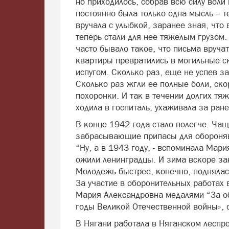
но приходилось, собрав всю силу воли 
постоянно была только одна мысль – т
вручала с улыбкой, заранее зная, что 
теперь стали для нее тяжелым грузом.
часто бывало такое, что письма вруч
квартиры превратились в могильные ск
испугом. Сколько раз, еще не успев з
Сколько раз жгли ее полные боли, скор
похоронки. И так в течении долгих тя
ходила в госпиталь, ухаживала за ран
В конце 1942 года стало полегче. Ча
забрасывающие припасы для обороняв
“Ну, а в 1943 году, - вспоминала Мари
ожили ленинградцы. И зима вскоре зак
Молодежь быстрее, конечно, поднялась
За участие в оборонительных работах
Мария Александровна медалями “За об
годы Великой Отечественной войны», 
В Нягани работала в Няганском леспр