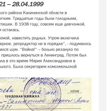
21 – 28.04.1999
ого района Калининской области в
легким. Тридцатые годы были голодными,
ятишек. В 1938 году, совсем еще девчонкой,
и осталась.
домой, навестить родных. Утром включила
ерное, репродуктор не в порядке“, - подумалось
тился шум. “Война!“ – больно резануло по
у, пришлось вернуться в Ленинград. Потом был
ала в это время Мария Александровна в
льного. Была секретарем комсомольской