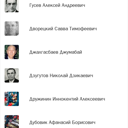
Гусев Алексей Андреевич
Дворецкий Савва Тимофеевич
Джалгасбаев Джумабай
Дзугутов Николай Дзикаевич
Дружинин Иннокентий Алексеевич
Дубовик Афанасий Борисович