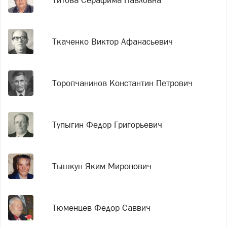
Титова Серафима Павловна
Ткаченко Виктор Афанасьевич
Торопчанинов Константин Петрович
Тупыгин Федор Григорьевич
Тышкун Яким Миронович
Тюменцев Федор Саввич