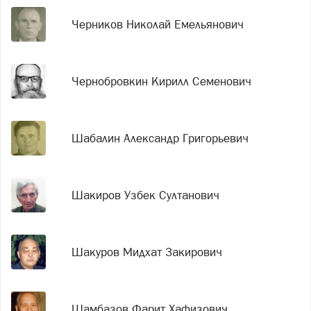
Черников Николай Емельянович
Чернобровкин Кирилл Семенович
Шабалин Александр Григорьевич
Шакиров Узбек Султанович
Шакуров Мидхат Закирович
Шамбазов Фарит Хафизович