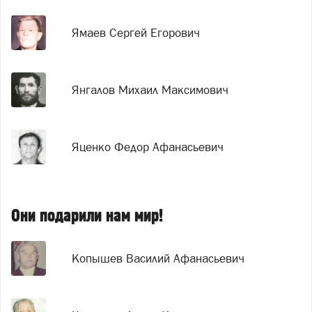
Ямаев Сергей Егорович
Янгалов Михаил Максимович
Яценко Федор Афанасьевич
Они подарили нам мир!
Копышев Василий Афанасьевич