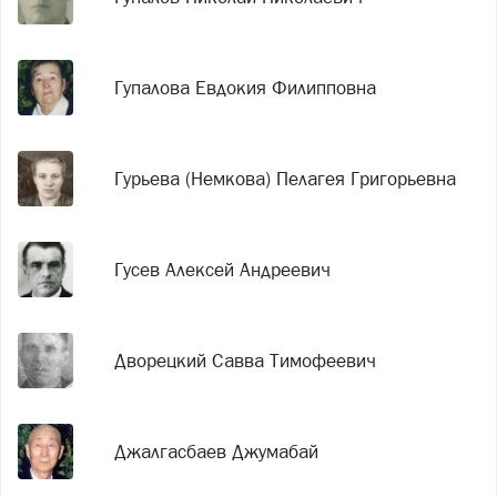
Гупалова Евдокия Филипповна
Гурьева (Немкова) Пелагея Григорьевна
Гусев Алексей Андреевич
Дворецкий Савва Тимофеевич
Джалгасбаев Джумабай