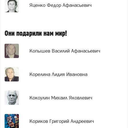
Яценко Федор Афанасьевич
Они подарили нам мир!
Копышев Василий Афанасьевич
Корелина Лидия Ивановна
Кокоулин Михаил Яковлевич
Кориков Григорий Андреевич