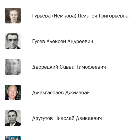
Гурьева (Немкова) Пелагея Григорьевна
Гусев Алексей Андреевич
Дворецкий Савва Тимофеевич
Джалгасбаев Джумабай
Дзугутов Николай Дзикаевич