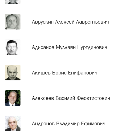
Аврускин Алексей Лаврентьевич
Адисанов Муллаян Нуртдинович
Акишев Борис Епифанович
Алексеев Василий Феоктистович
Андронов Владимир Ефимович