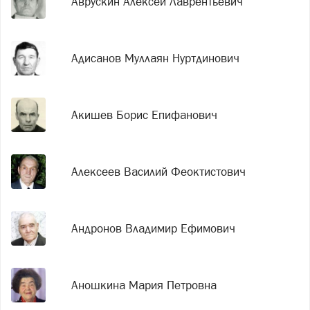
Аврускин Алексей Лаврентьевич
Адисанов Муллаян Нуртдинович
Акишев Борис Епифанович
Алексеев Василий Феоктистович
Андронов Владимир Ефимович
Аношкина Мария Петровна