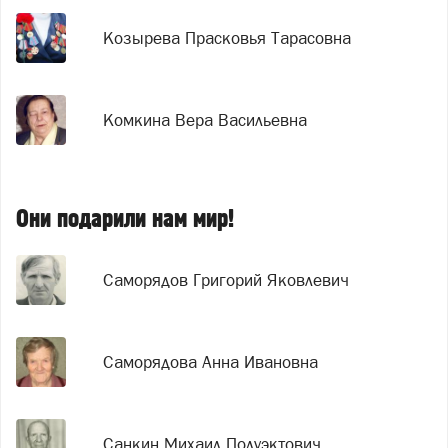
Козырева Прасковья Тарасовна
Комкина Вера Васильевна
Они подарили нам мир!
Саморядов Григорий Яковлевич
Саморядова Анна Ивановна
Санкин Михаил Полуэктович