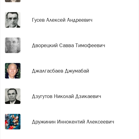
Гусев Алексей Андреевич
Дворецкий Савва Тимофеевич
Джалгасбаев Джумабай
Дзугутов Николай Дзикаевич
Дружинин Иннокентий Алексеевич