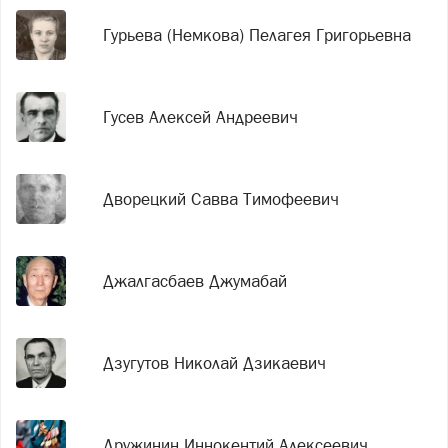
Гурьева (Немкова) Пелагея Григорьевна
Гусев Алексей Андреевич
Дворецкий Савва Тимофеевич
Джалгасбаев Джумабай
Дзугутов Николай Дзикаевич
Дружинин Иннокентий Алексеевич