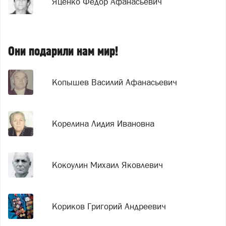
Яценко Федор Афанасьевич
Они подарили нам мир!
Копышев Василий Афанасьевич
Корелина Лидия Ивановна
Кокоулин Михаил Яковлевич
Кориков Григорий Андреевич