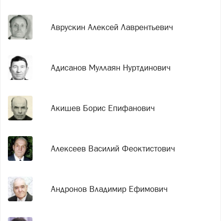
Аврускин Алексей Лаврентьевич
Адисанов Муллаян Нуртдинович
Акишев Борис Епифанович
Алексеев Василий Феоктистович
Андронов Владимир Ефимович