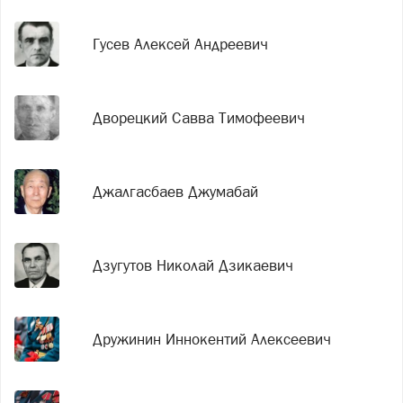
Гусев Алексей Андреевич
Дворецкий Савва Тимофеевич
Джалгасбаев Джумабай
Дзугутов Николай Дзикаевич
Дружинин Иннокентий Алексеевич