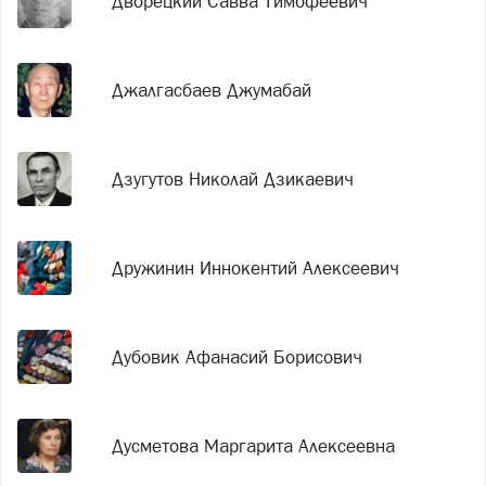
Дворецкий Савва Тимофеевич
Джалгасбаев Джумабай
Дзугутов Николай Дзикаевич
Дружинин Иннокентий Алексеевич
Дубовик Афанасий Борисович
Дусметова Маргарита Алексеевна