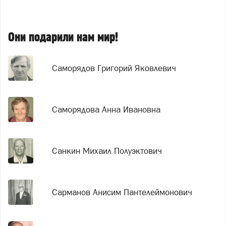
Они подарили нам мир!
Саморядов Григорий Яковлевич
Саморядова Анна Ивановна
Санкин Михаил Полуэктович
Сарманов Анисим Пантелеймонович