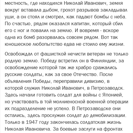
местность, где находился Николай Иванович, земля
вокруг вставала дыбом, грохот разрывов закладывал
уши, а он стоял и смотрел, как падают бомбы с неба.
По счастью, рядом оказался капитан, который сбил
его с ног и повалил на землю. И вовремя - вскоре
одна из бомб разорвалась совсем рядом. Вот так
юношеское любопытство едва не стоило ему жизни.
Освобождал от фашисткой нечисти ветеран не только
родную землю. Победу встретил он в Финляндии, за
освобождение которой так же храбро сражались
русские солдаты, как за свое Отечество. После
объявления Победы, переправили дивизию, в
которой служил Николай Иванович, в Петрозаводск.
Здесь начали готовить солдат для войны с Японией,
но участвовать в той молниеносной военной операции
их подразделение не успело. В Петрозаводске они
остались, здесь прослужил солдат до демобилизации.
Только в 1947 году закончилась солдатская жизнь
Николая Ивановича. За боевые заслуги на фронтах