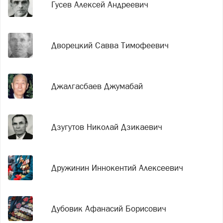
Гусев Алексей Андреевич
Дворецкий Савва Тимофеевич
Джалгасбаев Джумабай
Дзугутов Николай Дзикаевич
Дружинин Иннокентий Алексеевич
Дубовик Афанасий Борисович