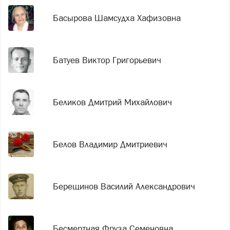
Басырова Шамсудха Хафизовна
Батуев Виктор Григорьевич
Беликов Дмитрий Михайлович
Белов Владимир Дмитриевич
Берещинов Василий Александрович
Бесмертная Фруза Семеновна