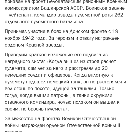
призван на фронт Белокатайским районным военным
комиссариатом Башкирской АССР. Воинское звание
– лейтенант, командир взвода пулеметной роты 262
отдельного пулеметного батальона.
Принимал участие в боях на Донском фронте с 19
ноября 1942 года. За героизм и отвагу награжден
орденом Красной звезды.
Приводим краткое изложение его подвига из
наградного листа: «Когда вышел из строя расчет
пулемета, сам лег за него и расстрелял до 20
немецких солдат и офицеров. Когда вплотную к
пулемету подошел немецкий танк, он не растерялся и
вел огонь по пехоте, идущей за танками. Только
тогда, когда вышли патроны, а танки окружили
отважного командира, ночью ползком он вышел к
своим, не бросив пулемета».
За мужество на фронтах Великой Отечественной
войны награжден орденом Отечественной войны II
степени.