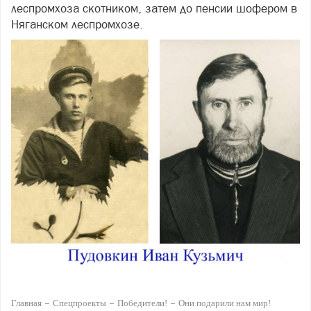
леспромхоза скотником, затем до пенсии шофером в
Няганском леспромхозе.
Главная
Спецпроекты
Победители!
Они подарили нам мир!