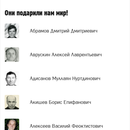
Они подарили нам мир!
Абрамов Дмитрий Дмитриевич
Аврускин Алексей Лаврентьевич
Адисанов Муллаян Нуртдинович
Акишев Борис Епифанович
Алексеев Василий Феоктистович