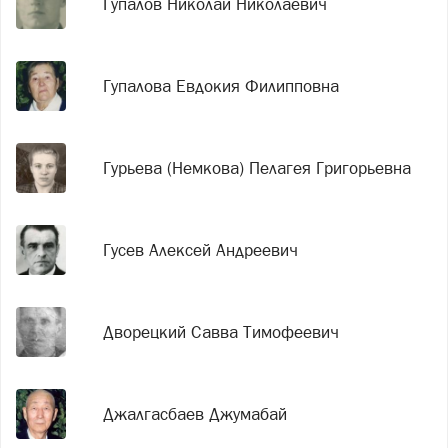
Гупалов Николай Николаевич
Гупалова Евдокия Филипповна
Гурьева (Немкова) Пелагея Григорьевна
Гусев Алексей Андреевич
Дворецкий Савва Тимофеевич
Джалгасбаев Джумабай