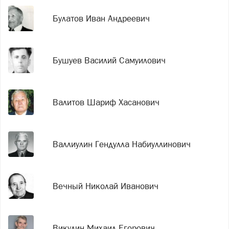
Булатов Иван Андреевич
Бушуев Василий Самуилович
Валитов Шариф Хасанович
Валлиулин Гендулла Набиуллинович
Вечный Николай Иванович
Викулин Михаил Егорович