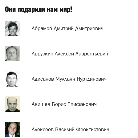
Они подарили нам мир!
Абрамов Дмитрий Дмитриевич
Аврускин Алексей Лаврентьевич
Адисанов Муллаян Нуртдинович
Акишев Борис Епифанович
Алексеев Василий Феоктистович