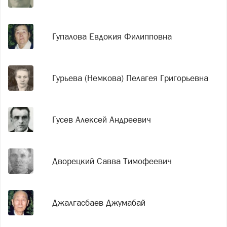
Гупалова Евдокия Филипповна
Гурьева (Немкова) Пелагея Григорьевна
Гусев Алексей Андреевич
Дворецкий Савва Тимофеевич
Джалгасбаев Джумабай