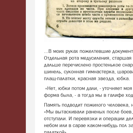
...В моих руках пожелтевшие докумен
Отдельная рота медусиления, старшая
дальше перечислено простенькое снар
шинель, суконная гимнастерка, шарова
плащ-палатки, красная звезда, юбка.
«Нет, юбки потом дали, - уточняет моя
форма была, - а тогда мы в галифе ход
Память подводит пожилого человека, 
«Мы вытаскивали раненых после боев, 
отступали. И перевязки и операции де
небом или в сарае каком-нибудь пол з
палаткой».