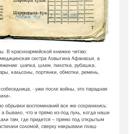
ты. В красноармейской книжке читаю:
 медицинская сестра Ловыгина Афанасья, а
яжение: шапка, шлем, пилотка, рубашка,
ры, кальсоны, портянки, обмотки, ремень,
 собеседница, - уже после войны, это парадная
или».
но обрывки воспоминаний все же сохранились:
а бывало, что и прямо из-под пуль, когда наши
лали там, где придется – прямо под открытым
астилали соломой, сверху накрывали плащ-