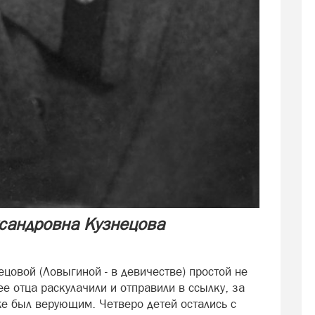
сандровна Кузнецова
цовой (Ловыгиной - в девичестве) простой не
е отца раскулачили и отправили в ссылку, за
 же был верующим. Четверо детей остались с