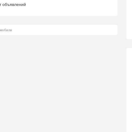
т объявлений
мобили