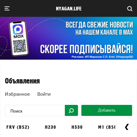
NYAGAN.LIFE
Объявления
Избранное
Войти
Добавить
FRV (BS2)
H230
H530
M1 (BS6)
M