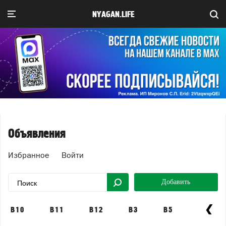
NYAGAN.LIFE
Объявления
Избранное
Войти
Добавить
B10
B11
B12
B3
B5
B6