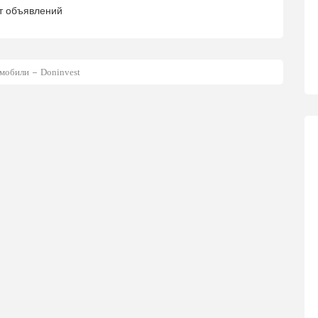
т объявлений
мобили
Doninvest