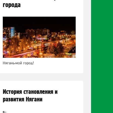
города
Нягань-мой город!
История становления и
развития Нягани