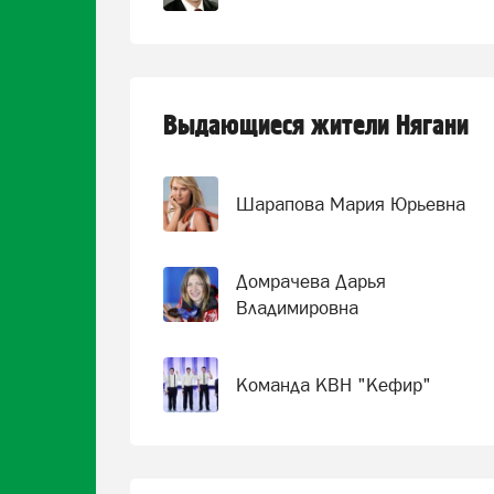
Выдающиеся жители Нягани
Шарапова Мария Юрьевна
Домрачева Дарья
Владимировна
Команда КВН "Кефир"