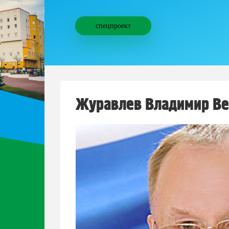
спецпроект
Журавлев Владимир Ве