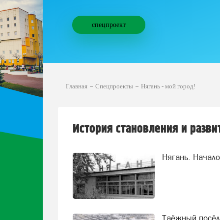
спецпроект
Главная
Спецпроекты
Нягань - мой город!
История становления и разви
Нягань. Начал
Таёжный посёл