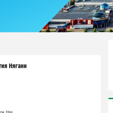
тия Нягани
о
ок Нях