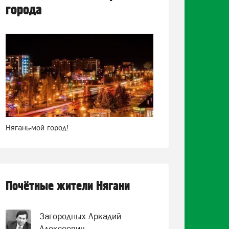
города
Нягань-мой город!
Почётные жители Нягани
Загородных Аркадий
Алексеевич