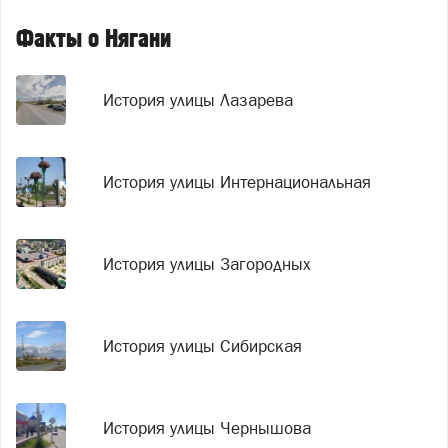
Факты о Нягани
История улицы Лазарева
История улицы Интернациональная
История улицы Загородных
История улицы Сибирская
История улицы Чернышова