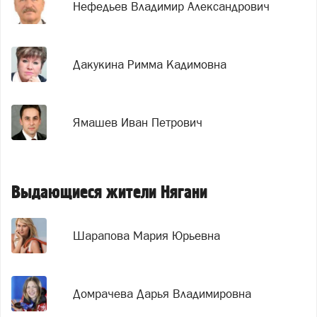
Нефедьев Владимир Александрович
Дакукина Римма Кадимовна
Ямашев Иван Петрович
Выдающиеся жители Нягани
Шарапова Мария Юрьевна
Домрачева Дарья Владимировна