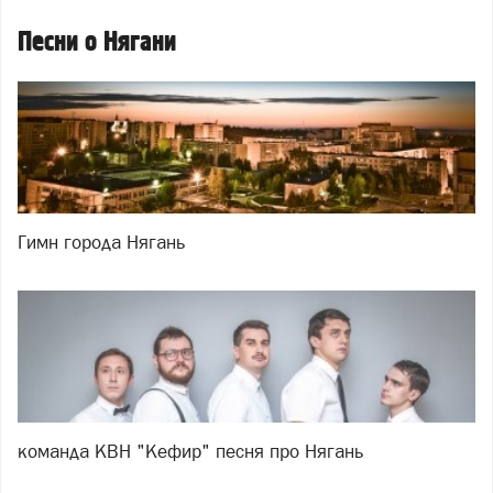
Песни о Нягани
Гимн города Нягань
команда КВН "Кефир" песня про Нягань