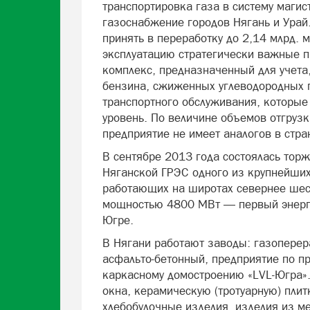
транспортировка газа в систему маги
газоснабжение городов Нягань и Ура
принять в переработку до 2,14 млрд. м
эксплуатацию стратегически важные п
комплекс, предназначенный для учета,
бензина, сжиженных углеводородных г
транспортного обслуживания, которые
уровень. По величине объемов отгруз
предприятие не имеет аналогов в стра
В сентябре 2013 года состоялась тор
Няганской ГРЭС одного из крупнейших
работающих на широтах севернее шест
мощностью 4800 МВт — первый энерг
Югре.
В Нягани работают заводы: газопер
асфальто-бетонный, предприятие по пр
каркасному домостроению «LVL-Югра».
окна, керамическую (тротуарную) плит
хлебобулочные изделия, изделия из ме