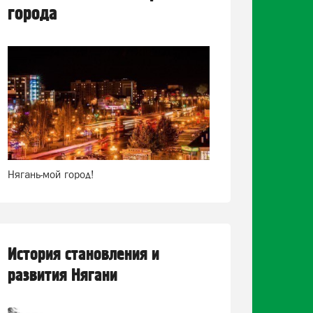
города
Нягань-мой город!
История становления и
развития Нягани