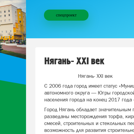
спецпроект
Нягань- XXI век
Нягань- XXI век
С 2006 года город имеет статус «Мун
автономного округа — Югры городской
населения города на конец 2017 года
Город Нягань обладает значительным 
разведаны месторождения торфа, кирп
смесей, строительных и стекольных п
возможность для развития строительн