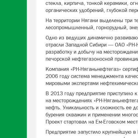
стекла, кирпича, тонкой керамики, ог
органических удобрений, глубокой пе
На территории Нягани выделены три т
лесопромышленный, горнорудный, эне
Одно из ведущих динамично развива
отрасли Западной Сибири — ОАО «РН-
разработку и добычу на месторождени
печорской нефтегазоносной провинци
Компания «РН-Няганьнефтегаз» серти
2006 году система менеджмента каче
мировыми экспертами нефтехимическо
В 2013 году предприятие приступило к
на месторождениях «РН-Няганьнефтега
нефть. Уникальность и сложность ее 
бурения скважин и применении многос
Проект стартовал на Ем-Еговском мес
Предприятие запустило крупнейшую в 