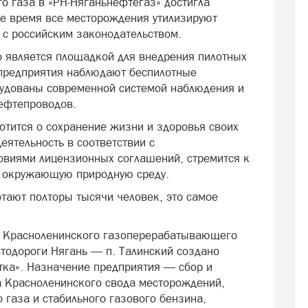
о газа в «РН-Няганьнефтегаз» достигла
е время все месторождения утилизируют
 с российским законодательством.
 является площадкой для внедрения пилотных
 предприятия наблюдают беспилотные
рудованы современной системой наблюдения и
ефтепроводов.
отится о сохранение жизни и здоровья своих
еятельность в соответствии с
овиями лицензионных соглашений, стремится к
а окружающую природную среду.
отают полторы тысячи человек, это самое
й Красноленинского газоперерабатывающего
втодороги Нягань — п. Талинский создано
тка». Назначение предприятия — сбор и
а Красноленинского свода месторождений,
газа и стабильного газового бензина,