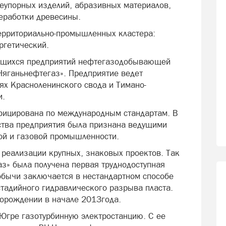
неупорных изделий, абразивных материалов,
реработки древесины.
ерриториально-промышленных кластера:
ргетический.
ющихся предприятий нефтегазодобывающей
Няганьнефтегаз». Предприятие ведет
ях Красноленинского свода и Тимано-
и.
фицирована по международным стандартам. В
ства предприятия была признана ведущими
й и газовой промышленности.
 реализации крупных, знаковых проектов. Так
з» была получена первая труднодоступная
добычи заключается в нестандартном способе
тадийного гидравлического разрыва пласта.
торождении в начале 2013года.
Югре газотурбинную электростанцию. С ее