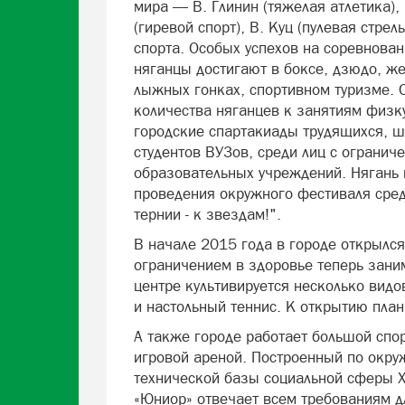
мира — В. Глинин (тяжелая атлетика),
(гиревой спорт), В. Куц (пулевая стре
спорта. Особых успехов на соревнован
няганцы достигают в боксе, дзюдо, же
лыжных гонках, спортивном туризме. 
количества няганцев к занятиям физк
городские спартакиады трудящихся, 
студентов ВУЗов, среди лиц с ограни
образовательных учреждений. Нягань 
проведения окружного фестиваля сре
тернии - к звездам!".
В начале 2015 года в городе открылся
ограничением в здоровье теперь зани
центре культивируется несколько видов
и настольный теннис. К открытию пла
А также городе работает большой спо
игровой ареной. Построенный по окру
технической базы социальной сферы Х
«Юниор» отвечает всем требованиям д