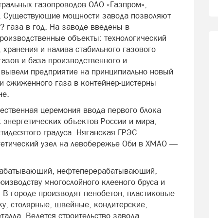
стральных газопроводов ОАО «Газпром»,
й. Существующие мощности завода позволяют
? газа в год. На заводе введены в
роизводственные объекты: технологический
 хранения и налива стабильного газового
азов и база производственного и
 вывели предприятие на принципиально новый
ки сжиженного газа в контейнер-цистерны
не.
жественная церемония ввода первого блока
 энергетических объектов России и мира,
идесятого градуса. Няганская ГРЭС
етический узел на левобережье Оби в ХМАО —
ерабатывающий, нефтеперерабатывающий,
оизводству многослойного клееного бруса и
 В городе производят пенобетон, пластиковые
ку, столярные, швейные, кондитерские,
талла. Ведется строительство завода