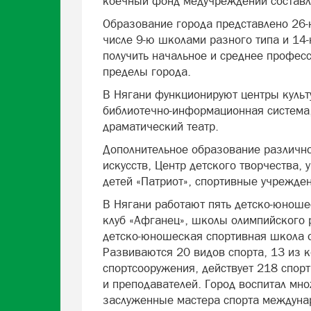
коечный фонд медучреждений составл
Образование города представлено 26
числе 9-ю школами разного типа и 14
получить начальное и среднее профес
пределы города.
В Нягани функционируют центры культу
библиотечно-информационная система,
драматический театр.
Дополнительное образование различн
искусств, Центр детского творчества,
детей «Патриот», спортивные учрежден
В Нягани работают пять детско-юноше
клуб «Афганец», школы олимпийского
детско-юношеская спортивная школа о
Развиваются 20 видов спорта, 13 из 
спортсооружения, действует 218 спор
и преподавателей. Город воспитал мн
заслуженные мастера спорта междунар