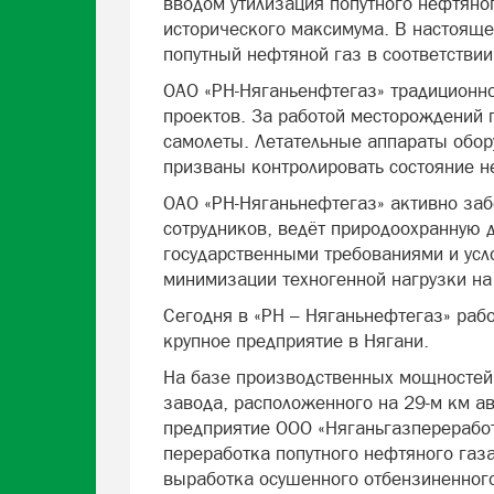
вводом утилизация попутного нефтяног
исторического максимума. В настояще
попутный нефтяной газ в соответствии
ОАО «РН-Няганьенфтегаз» традиционно
проектов. За работой месторождений
самолеты. Летательные аппараты обо
призваны контролировать состояние н
ОАО «РН-Няганьнефтегаз» активно заб
сотрудников, ведёт природоохранную д
государственными требованиями и усл
минимизации техногенной нагрузки н
Сегодня в «РН – Няганьнефтегаз» раб
крупное предприятие в Нягани.
На базе производственных мощносте
завода, расположенного на 29-м км а
предприятие ООО «Няганьгазперерабо
переработка попутного нефтяного газ
выработка осушенного отбензиненного 