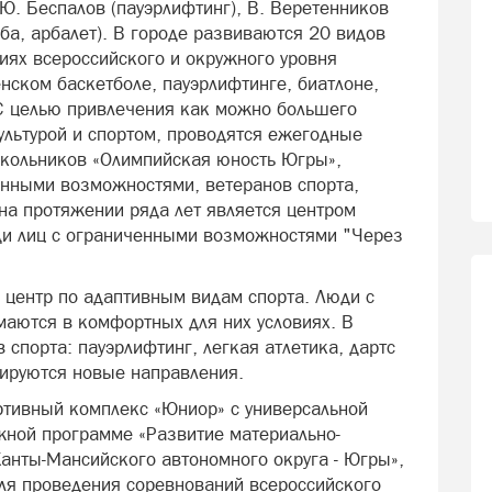
 Ю. Беспалов (пауэрлифтинг), В. Веретенников
льба, арбалет). В городе развиваются 20 видов
иях всероссийского и окружного уровня
нском баскетболе, пауэрлифтинге, биатлоне,
С целью привлечения как можно большего
ультурой и спортом, проводятся ежегодные
школьников «Олимпийская юность Югры»,
ченными возможностями, ветеранов спорта,
на протяжении ряда лет является центром
ди лиц с ограниченными возможностями "Через
 центр по адаптивным видам спорта. Люди с
маются в комфортных для них условиях. В
 спорта: пауэрлифтинг, легкая атлетика, дартс
нируются новые направления.
ртивный комплекс «Юниор» с универсальной
жной программе «Развитие материально-
анты-Мансийского автономного округа - Югры»,
ля проведения соревнований всероссийского