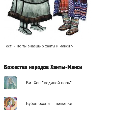
Тест: «Что ты знаешь о ханты и манси?»
Божества народов Ханты-Манси
Вит-Хон "водяной царь"
Бубен осени – шаманки