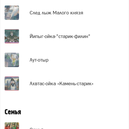
След лыж Малого князя
Йипыг-ойка-"старик-филин"
Аут-отыр
Ахвтас-ойка «Камень-старик»
Семья