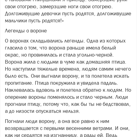
свои отогрею, замерзшие ноги свои отогрею.
Долгоживущие девочки пусть родятся, долгоживущие
мальчики пусть родятся!»
Легенды о вороне
О воронах складывались легенды. Одна из которых
гласила о том, что ворона раньше имела белый
окрас, но провинилась и стала угольно-черной.
Ворона жила с людьми в чуме как домашняя птица.
Но наступили тяжелые времена, людям самим нечего
было есть. Они выгнали ворону, и та полетела искать
пропитание. Птица покружила и увидела падаль.
Наклевалась вдоволь и полетела обратно к людям. Но
оперение вороны поменялось и стало черным. Люди
прогнали птицу, потому что, как бы ты не бедствовал,
а до низости опускаться нельзя.
Погнали люди ворону, а она все равно к ним
возвращается с первыми весенними ветрами. И они,
как ни сердятся на изгнанницу, а рады ей. Ведь