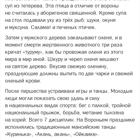
суп из тетерева. Эта птица в отличие от вороны
не считалась у аборигенов священной. Кроме супа
на стол подавали уху из трёх рыб: щуки, окуня
и муксуна. Саламат и печеных птичек.
Затем у мужского дерева закалывают оленя, и в
момент смерти жертвенного животного три раза
кричат «туруму», как бы провожая оленя из этого
мира в мир иной. Шкуру и череп оленя вешают
на святое дерево. Вкусив свежую оленину,
празднующие должны выпить по две чарки и свежей
оленьей крови.
После пиршества устраивали игры и танцы. Молодые
люди могли показать свою удаль и силу
в национальных видах спорта: бег с палкой, тройной
национальный прыжок, борьба, метание тынзяна
на хорей. Всего 7 дисциплин. На Вороньем празднике
исполнялись традиционные мансийские танцы
«Куринька», «Акань, акань», «Ойкаикв».