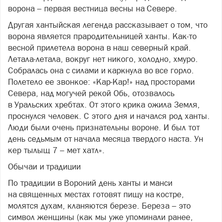
ворона – первая вестница весны на Севере.
Другая хантыйская легенда рассказывает о том, что
ворона является прародительницей ханты. Как-то
весной прилетела ворона в наш северный край.
Летала-летала, вокруг нет никого, холодно, хмуро.
Собралась она с силами и каркнула во все горло.
Полетело ее звонкое: «Кар-Кар!» над просторами
Севера, над могучей рекой Обь, отозвалось
в Уральских хребтах. От этого крика ожила Земля,
проснулся человек. С этого дня и начался род ханты.
Люди были очень признательны вороне. И был тот
день седьмым от начала месяца твердого наста. Ун
кер тылыщ 7 – мет хатл».
Обычаи и традиции
По традиции в Вороний день ханты и манси
на священных местах готовят пищу на костре,
молятся духам, кланяются березе. Береза – это
символ женщины (как мы уже упоминали ранее,