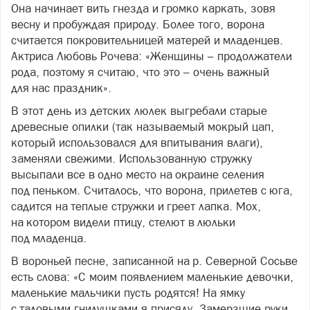
Она начинает вить гнезда и громко каркать, зовя
весну и пробуждая природу. Более того, ворона
считается покровительницей матерей и младенцев.
Актриса Любовь Рочева: «Женщины – продолжатели
рода, поэтому я считаю, что это – очень важный
для нас праздник».
В этот день из детских люлек выгребали старые
древесные опилки (так называемый мокрый цап,
который использовался для впитывания влаги),
заменяли свежими. Использованную стружку
высыпали все в одно место на окраине селения
под пеньком. Считалось, что ворона, прилетев с юга,
садится на теплые стружки и греет лапка. Мох,
на котором видели птицу, стелют в люльки
под младенца.
В вороньей песне, записанной на р. Северной Сосьве
есть слова: «С моим появлением маленькие девочки,
маленькие мальчики пусть родятся! На ямку
с таловыми гнилушками я присяду. Замерзшие руки