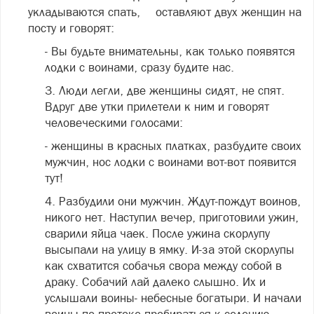
укладываются спать, оставляют двух женщин на
посту и говорят:
- Вы будьте внимательны, как только появятся
лодки с воинами, сразу будите нас.
3. Люди легли, две женщины сидят, не спят.
Вдруг две утки прилетели к ним и говорят
человеческими голосами:
- женщины в красных платках, разбудите своих
мужчин, нос лодки с воинами вот-вот появится
тут!
4. Разбудили они мужчин. Ждут-пождут воинов,
никого нет. Наступил вечер, приготовили ужин,
сварили яйца чаек. После ужина скорлупу
высыпали на улицу в ямку. И-за этой скорлупы
как схватится собачья свора между собой в
драку. Собачий лай далеко слышно. Их и
услышали воины- небесные богатыри. И начали
воины по протоке пробираться к селению