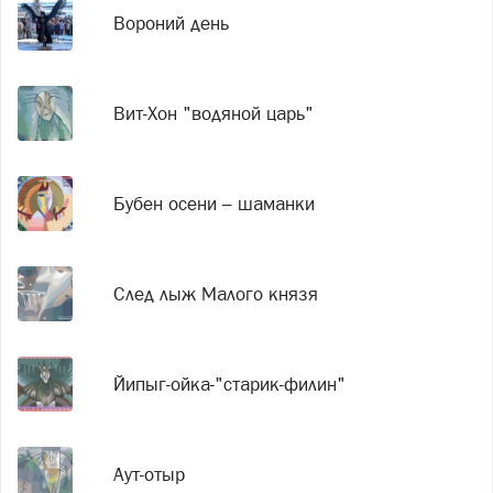
Вороний день
Вит-Хон "водяной царь"
Бубен осени – шаманки
След лыж Малого князя
Йипыг-ойка-"старик-филин"
Аут-отыр