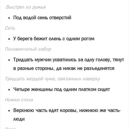
Выстрел из ружья
Под водой семь отверстий
Сеть
У берега бежит олень с одним рогом
Половинчатый забор
Тридцать мужчин ухватились за одну голову, тянут
в разные стороны, да никак не разъединятся
Тридцать жердей чума, связанных наверху
Четыре женщины под одним платком сидят
Ножки стола
Верхнюю часть едят коровы, нижнюю же часть-
люди