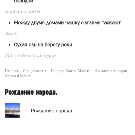
бородой
Берёза с чагой
Между двумя домами чашку с углями таскают
Ложь
Сухая ель на берегу реки
Мачта большой лодки
Главная
Спецпроекты
Народы Ханты-Манси!
Фольклор народов
Ханты и Манси
Рождение народа.
Рождение народа.