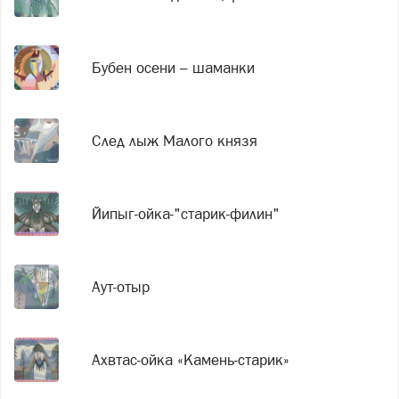
Бубен осени – шаманки
След лыж Малого князя
Йипыг-ойка-"старик-филин"
Аут-отыр
Ахвтас-ойка «Камень-старик»