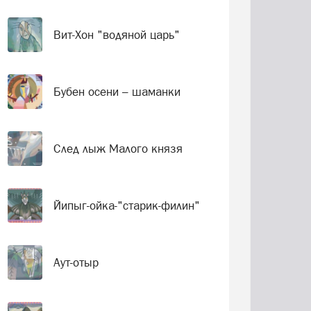
Вит-Хон "водяной царь"
Бубен осени – шаманки
След лыж Малого князя
Йипыг-ойка-"старик-филин"
Аут-отыр