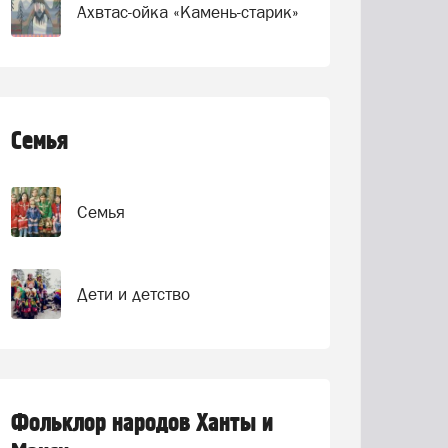
Ахвтас-ойка «Камень-старик»
Семья
Семья
Дети и детство
Фольклор народов Ханты и