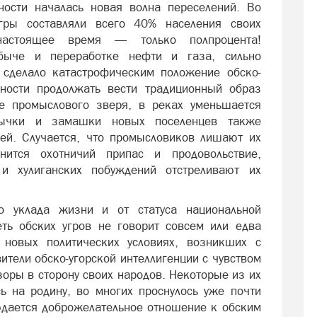
ости началась новая волна переселений. Во
угры составляли всего 40% населения своих
настоящее время — только полпроцента!
быче и переработке нефти и газа, сильно
сделало катастрофическим положение обско-
ности продолжать вести традиционный образ
е промыслового зверя, в реках уменьшается
вычки и замашки новых поселенцев также
ей. Случается, что промысловиков лишают их
анится охотничий припас и продовольствие,
и хулиганских побуждений отстреливают их
го уклада жизни и от статуса национальной
ть обских угров не говорит совсем или едва
 новых политических условиях, возникших с
ители обско-угорской интеллигенции с чувством
оры в сторону своих народов. Некоторые из их
сь на родину, во многих проснулось уже почти
юдается доброжелательное отношение к обским