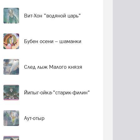
Вит-Хон "водяной царь"
Бубен осени – шаманки
След лыж Малого князя
Йипыг-ойка-"старик-филин"
Аут-отыр