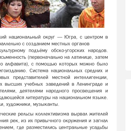
кий национальный округ — Югра, с центром в
раллельно с созданием местных органов
ультурному подъёму обско-угорских народов.
сьменность (первоначально на латинице, затем
го алфавита), с помощью которых можно было
игоизданию. Система национальных средних и
вых представителей местной интеллигенции,
их высших учебных заведений в Ленинграде и
телями, деятелями народного просвещения и
дающейся литературы на национальном языке.
ли, художники, музыканты.
тические рельсы коллективизма вырвал жителей
ения рек, из их привычного окружения и загнал
нием, где разместились центральные усадьбы