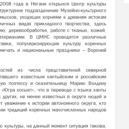
2008 года в Нягани открылся Центр культуры
труктурное подразделение Музейно-культурного
омыслов, уходящих корнями к древним истокам
личных видах прикладного творчества, здесь
ию, деревообработке, работе с тканью, кожей,
атериалами. В ЦМНС проводятся различные
авки, популяризирующие культуру коренных
тмечать и национальные праздники – Вороний
гостей из числа представителей северной
 ставшего известным хантыйским и российским
кую поэтессу и сказительницу Марию Волдину
в «Югра хосыет», что в переводе с языка ханты
 других, не менее известных в округе людей и
ет уважение к истории автономного округа, кто
нии традиций коренных малочисленных народов
ю культуры, на данный момент ситуация такова,