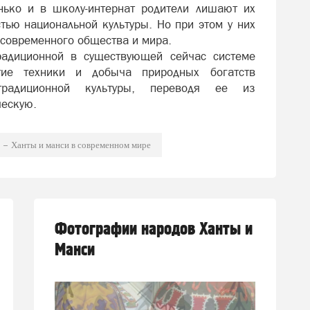
нько и в школу-интернат родители лишают их
тью национальной культуры. Но при этом у них
 современного общества и мира.
радиционной в существующей сейчас системе
тие техники и добыча природных богатств
радиционной культуры, переводя ее из
ческую.
Ханты и манси в современном мире
Фотографии народов Ханты и
Манси