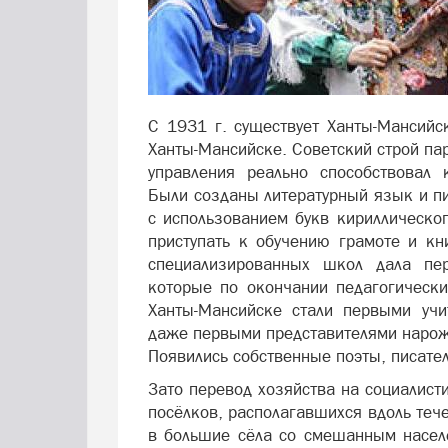
С 1931 г. существует Ханты-Мансийс
Ханты-Мансийске. Советский строй па
управления реально способствовал к
Были созданы литературный язык и пи
с использованием букв кириллическо
приступать к обучению грамоте и кн
специализированных школ дала пер
которые по окончании педагогическ
Ханты-Мансийске стали первыми учи
даже первыми представителями нарож
Появились собственные поэты, писате
Зато перевод хозяйства на социалис
посёлков, располагавшихся вдоль теч
в большие сёла со смешанным населе