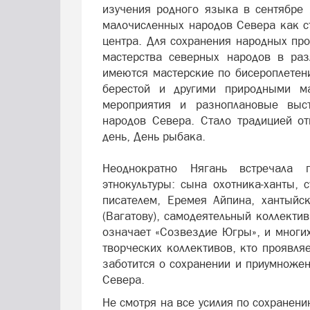
изучения родного языка в сентябре 
малочисленных народов Севера как с
центра. Для сохранения народных пр
мастерства северных народов в раз
имеются мастерские по бисероплетен
берестой и другими природными м
мероприятия и разноплановые выст
народов Севера. Стало традицией о
день, День рыбака.
Неоднократно Нягань встречала 
этнокультуры: сына охотника-ханты,
писателем, Еремея Айпина, хантыйс
(Вагатову), самодеятельный коллекти
означает «Созвездие Югры», и многих
творческих коллективов, кто проявля
заботится о сохранении и приумноже
Севера.
Не смотря на все усилия по сохранени