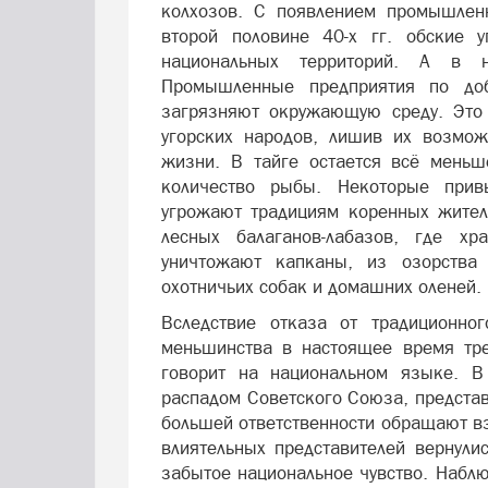
колхозов. С появлением промышленн
второй половине 40-х гг. обские 
национальных территорий. А в 
Промышленные предприятия по до
загрязняют окружающую среду. Это 
угорских народов, лишив их возмож
жизни. В тайге остается всё меньш
количество рыбы. Некоторые при
угрожают традициям коренных жител
лесных балаганов-лабазов, где хр
уничтожают капканы, из озорства 
охотничьих собак и домашних оленей.
Вследствие отказа от традиционно
меньшинства в настоящее время тре
говорит на национальном языке. В
распадом Советского Союза, представ
большей ответственности обращают вз
влиятельных представителей вернули
забытое национальное чувство. Набл