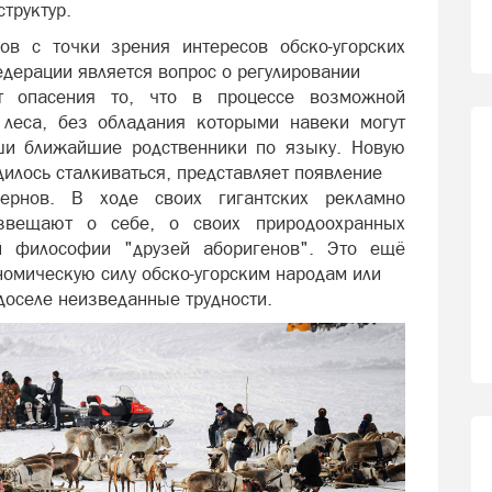
структур.
в с точки зрения интересов обско-угорских
дерации является вопрос о регулировании
т опасения то, что в процессе возможной
 леса, без обладания которыми навеки могут
ши ближайшие родственники по языку. Новую
дилось сталкиваться, представляет появление
цернов. В ходе своих гигантских рекламно
озвещают о себе, о своих природоохранных
ой философии "друзей аборигенов". Это ещё
номическую силу обско-угорским народам или
 доселе неизведанные трудности.