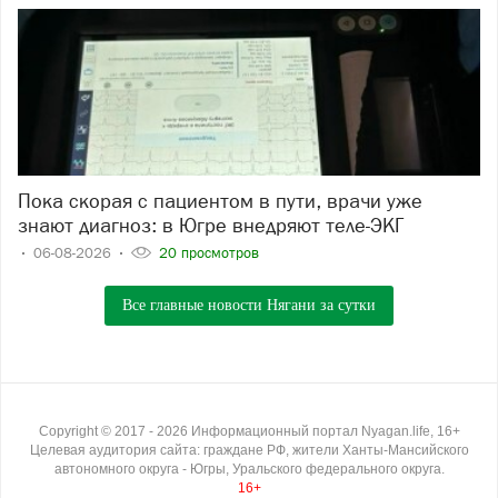
Пока скорая с пациентом в пути, врачи уже
знают диагноз: в Югре внедряют теле-ЭКГ
06-08-2026
20 просмотров
Все главные новости Нягани за сутки
Copyright ©
2017
- 2026
Информационный портал Nyagan.life, 16+
Целевая аудитория сайта: граждане РФ, жители Ханты-Мансийского
автономного округа - Югры, Уральского федерального округа.
16+