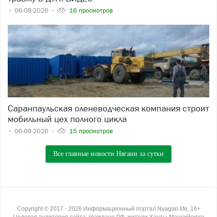
06-08-2026
16 просмотров
Саранпаульская оленеводческая компания строит
мобильный цех полного цикла
06-08-2026
15 просмотров
Все главные новости Нягани за сутки
Copyright ©
2017
- 2026
Информационный портал Nyagan.life, 16+
Целевая аудитория сайта: граждане РФ, жители Ханты-Мансийского