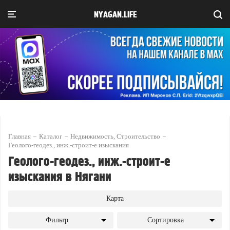
NYAGAN.LIFE
Главная
Каталог
Недвижимость, Строительство
Геолого-геодез., инж.-строит-e изыскания
Геолого-геодез., инж.-строит-e
изыскания в Нягани
Карта
Фильтр
Сортировка