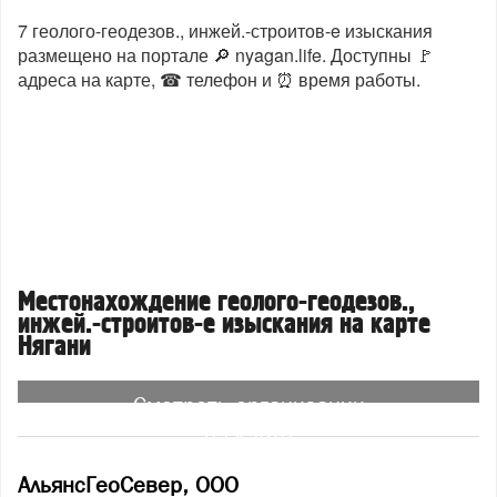
7 геолого-геодезов., инжей.-строитов-e изыскания
размещено на портале 🔎 nyagan.life. Доступны 🚩
адреса на карте, ☎ телефон и ⏰ время работы.
Местонахождение геолого-геодезов.,
инжей.-строитов-e изыскания на карте
Нягани
Смотреть организации
на карте
АльянсГеоСевер, ООО