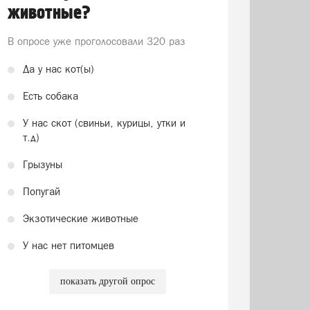
животные?
В опросе уже проголосовали
320 раз
Да у нас кот(ы)
Есть собака
У нас скот (свиньи, курицы, утки и
т.д)
Грызуны
Попугай
Экзотические животные
У нас нет питомцев
показать другой опрос