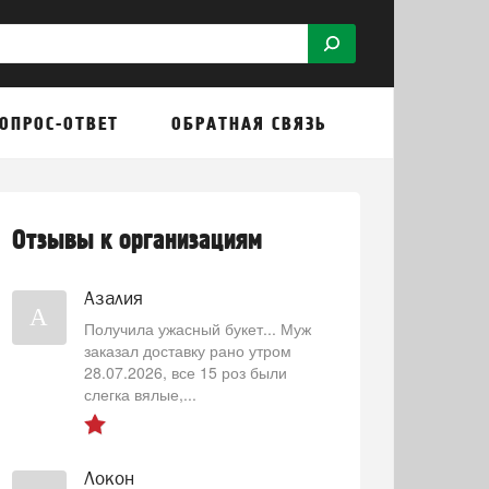
ОПРОС-ОТВЕТ
ОБРАТНАЯ СВЯЗЬ
Отзывы к организациям
Азалия
А
Получила ужасный букет... Муж
заказал доставку рано утром
28.07.2026, все 15 роз были
слегка вялые,...
Локон