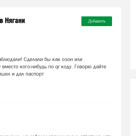
 в Нягани
Добавить
аблюдали! Сделали бы как озон или
вместо кого-нибудь по qr коду. Говорю дайте
ишел и дал паспорт