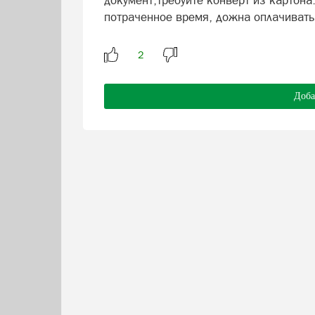
документ,требуйте конверт из картона.
потраченное время, дожна оплачивать
Доба