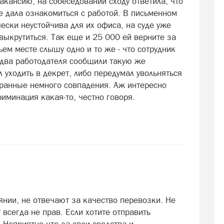
кансию, на собеседовании сходу ответила, что
не дала ознакомиться с работой. В письменном
ически неустойчива для их офиса, на суде уже
ыкрутиться. Так еще и 25 000 ей верните за
ьем месте слышу одно и то же - что сотрудник
 два работодателя сообщили такую же
 уходить в декрет, либо передумал увольняться
 странные немного совпадения. Аж интересно
риминация какая-то, честно говоря.
янии, не отвечают за качество перевозки. Не
 всегда не прав. Если хотите отправить