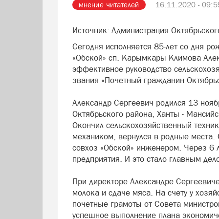
мнение читателей
16.11.2020 - 09:5
Источник: Администрация Октябрьског
Сегодня исполняется 85-лет со дня ро
«Обской» сп. Карымкары Климова Алек
эффективное руководство сельскохоз
звания «Почетный гражданин Октябрьс
Александр Сергеевич родился 13 нояб
Октябрьского района, Ханты - Мансийс
Окончил сельскохозяйственный техник
механиком, вернулся в родные места.
совхоз «Обской» инженером. Через 6 
предприятия. И это стало главным дел
При директоре Александре Сергеевиче
молока и сдаче мяса. На счету у хозя
почетные грамоты от Совета министр
успешное выполнение плана экономиче