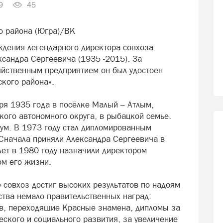
9
45
о района (Югра)/ВК
ждения легендарного директора совхоза
сандра Сергеевича (1935 -2015). За
яйственным предприятием он был удостоен
кого района».
ря 1935 года в посёлке Малый – Атлым,
кого автономного округа, в рыбацкой семье.
ум. В 1973 году стал дипломированным
 Сначала приняли Александра Сергеевича в
лет в 1980 году назначили директором
ом его жизни.
 совхоз достиг высоких результатов по надоям
йства немало правительственных наград:
ов, переходящие Красные знамена, дипломы за
ского и социального развития, за увеличение