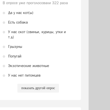
В опросе уже проголосовали
322 раза
Да у нас кот(ы)
Есть собака
У нас скот (свиньи, курицы, утки и
т.д)
Грызуны
Попугай
Экзотические животные
У нас нет питомцев
показать другой опрос