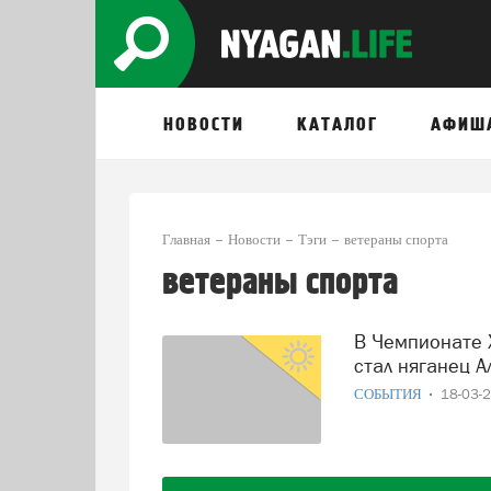
НОВОСТИ
КАТАЛОГ
АФИШ
Главная
Новости
Тэги
ветераны спорта
ветераны спорта
В Чемпионате ХМАО по плаванию абсолютным чемпионом
стал няганец 
СОБЫТИЯ
18-03-