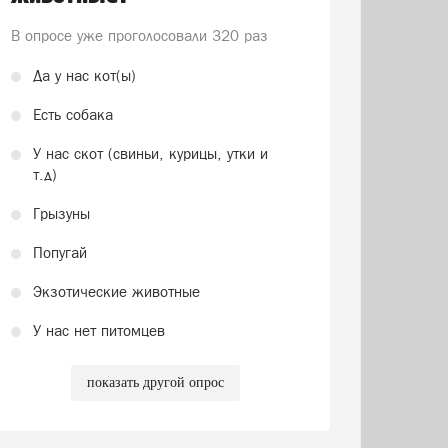
В опросе уже проголосовали
320 раз
Да у нас кот(ы)
Есть собака
У нас скот (свиньи, курицы, утки и
т.д)
Грызуны
Попугай
Экзотические животные
У нас нет питомцев
показать другой опрос