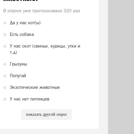
В опросе уже проголосовали
320 раз
Да у нас кот(ы)
Есть собака
У нас скот (свиньи, курицы, утки и
т.д)
Грызуны
Попугай
Экзотические животные
У нас нет питомцев
показать другой опрос