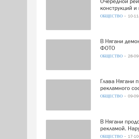
Очередной рейд и демонтаж незаконных рекламных
конструкций и
ОБЩЕСТВО
10-1
В Нягани демонтируют незаконную наружную рекламу.
ФОТО
ОБЩЕСТВО
28-0
Глава Нягани провел встречу с представителями
рекламного со
ОБЩЕСТВО
09-0
В Нягани продолжается борьба с незаконной наружной
рекламой. Нар
ОБЩЕСТВО
17-1