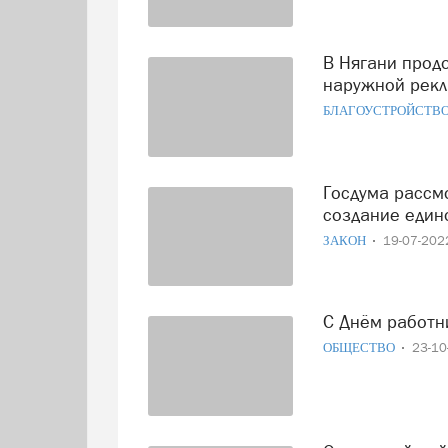
В Нягани продолжается борьба с несанкционированной
наружной рек
БЛАГОУСТРОЙСТВ
Госдума рассмотрела поправки, предусматривающие
создание един
ЗАКОН
19-07-20
С Днём работ
ОБЩЕСТВО
23-1