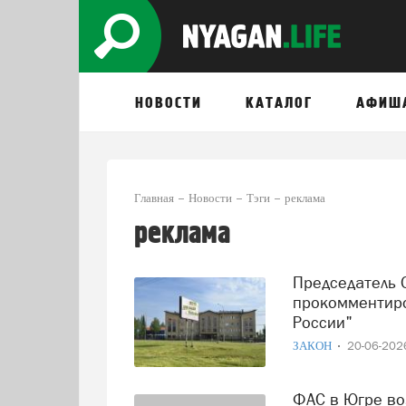
НОВОСТИ
КАТАЛОГ
АФИШ
Главная
Новости
Тэги
реклама
реклама
Председатель Общественной инспекции Нягани
прокомментир
России"
ЗАКОН
20-06-20
ФАС в Югре возбудила дело из-за отсутствия маркировки