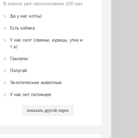
В опросе уже проголосовали
320 раз
Да у нас кот(ы)
Есть собака
У нас скот (свиньи, курицы, утки и
т.д)
Грызуны
Попугай
Экзотические животные
У нас нет питомцев
показать другой опрос