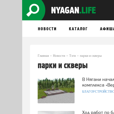
НОВОСТИ
КАТАЛОГ
АФИШ
Главная
Новости
Тэги
парки и скверы
парки и скверы
В Нягани начали подготовку к установке мемориального
комплекса «Ве
БЛАГОУСТРОЙСТВ
Ход работ по благоустройству парка Западный в Нягани