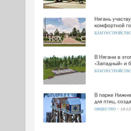
Нягань участвует во Всероссийском конкурсе проектов
комфортной го
БЛАГОУСТРОЙСТВ
В Нягани в этом году продолжится благоустройство парка
«Западный» и 
БЛАГОУСТРОЙСТВ
В парке Нижневартовска появились уникальные кормушки
для птиц, соз
ОБЩЕСТВО
19-1