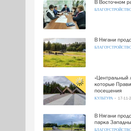
В Восточном 
БЛАГОУСТРОЙСТВ
В Нягани про
БЛАГОУСТРОЙСТВ
«Центральный лес» Нягани попал в ТОП-мест Югры,
которые Прави
посещения
КУЛЬТУРА
17-11-
В Нягани продолжится реализация второго этапа проекта
парка Западн
БЛАГОУСТРОЙСТВ