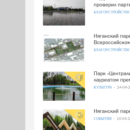
проверил парт
БЛАГОУСТРОЙСТВ
Няганский парк «Западный» примет участие во
Всероссийском
БЛАГОУСТРОЙСТВ
Парк «Центральный лес культуры и отдыха» Нягани стал
лауреатом пре
КУЛЬТУРА
24-04-
Няганский па
СОБЫТИЯ
10-04-