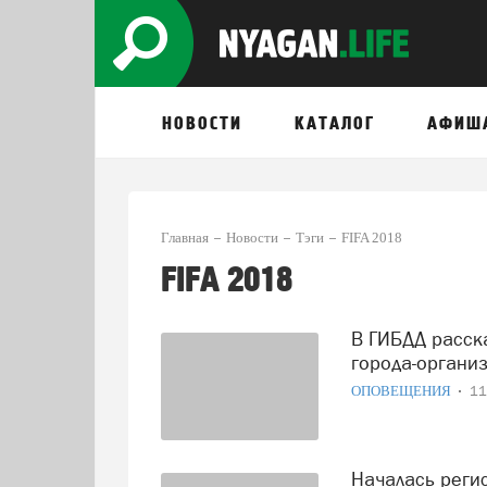
НОВОСТИ
КАТАЛОГ
АФИШ
Главная
Новости
Тэги
FIFA 2018
FIFA 2018
В ГИБДД рассказали, какие автобусы не будут пускать в
города-органи
ОПОВЕЩЕНИЯ
11
Началась регистрация зрителей Чемпионата мира по