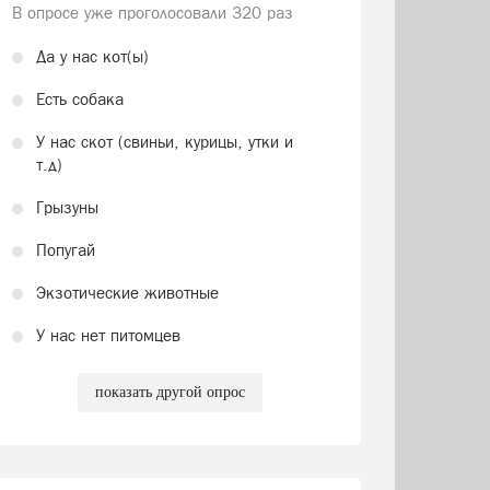
В опросе уже проголосовали
320 раз
Да у нас кот(ы)
Есть собака
У нас скот (свиньи, курицы, утки и
т.д)
Грызуны
Попугай
Экзотические животные
У нас нет питомцев
показать другой опрос