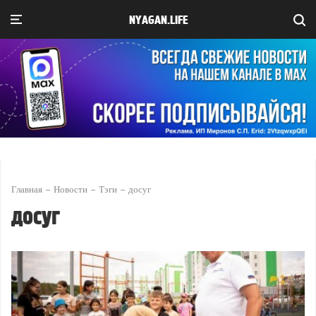
NYAGAN.LIFE
Главная
Новости
Тэги
досуг
досуг