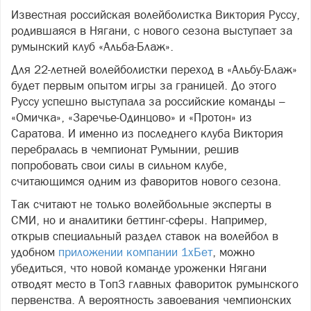
Известная российская волейболистка Виктория Руссу,
родившаяся в Нягани, с нового сезона выступает за
румынский клуб «Альба-Блаж».
Для 22-летней волейболистки переход в «Альбу-Блаж»
будет первым опытом игры за границей. До этого
Руссу успешно выступала за российские команды –
«Омичка», «Заречье-Одинцово» и «Протон» из
Саратова. И именно из последнего клуба Виктория
перебралась в чемпионат Румынии, решив
попробовать свои силы в сильном клубе,
считающимся одним из фаворитов нового сезона.
Так считают не только волейбольные эксперты в
СМИ, но и аналитики беттинг-сферы. Например,
открыв специальный раздел ставок на волейбол в
удобном
приложении компании 1хБет
, можно
убедиться, что новой команде уроженки Нягани
отводят место в Топ3 главных фавориток румынского
первенства. А вероятность завоевания чемпионских