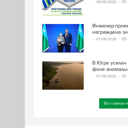
08-08-2026
Инженер-проектировщик Тамара Нохрина из Нягани
награждена зн
07-08-2026
В Югре усилен контроль за состоянием реки Иртыш на
фоне аномаль
07-08-2026
Все главные 