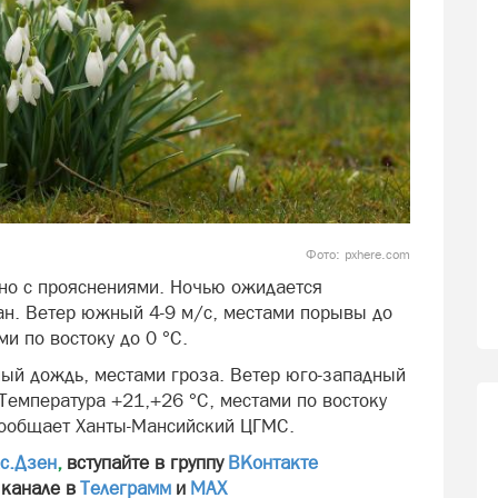
Фото: pxhere.com
чно с прояснениями. Ночью ожидается
ан. Ветер южный 4-9 м/с, местами порывы до
и по востоку до 0 °С.
ый дождь, местами гроза. Ветер юго-западный
Температура +21,+26 °С, местами по востоку
 сообщает Ханты-Мансийский ЦГМС.
с.Дзен
,
вступайте в группу
ВКонтакте
 канале в
Телеграмм
и
МАХ