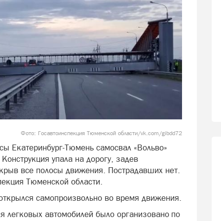
Фото: Госавтоинспекция Тюменской области/vk.com/gibdd72
сы Екатеринбург-Тюмень самосвал «Вольво»
Конструкция упала на дорогу, задев
екрыв все полосы движения. Пострадавших нет.
пекция Тюменской области.
в открылся самопроизвольно во время движения.
я легковых автомобилей было организовано по