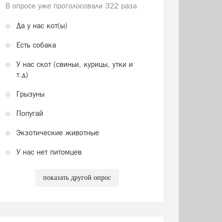
В опросе уже проголосовали
322 раза
Да у нас кот(ы)
Есть собака
У нас скот (свиньи, курицы, утки и
т.д)
Грызуны
Попугай
Экзотические животные
У нас нет питомцев
показать другой опрос