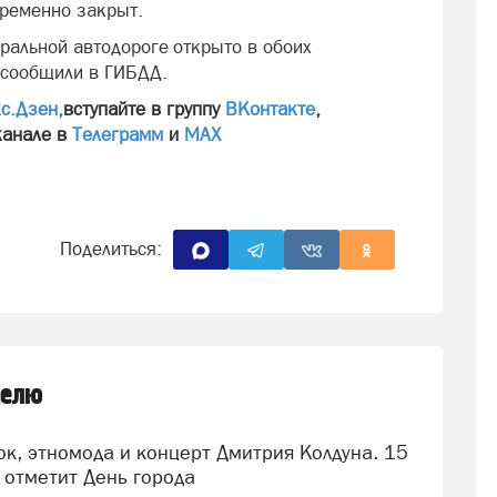
временно закрыт.
альной автодороге открыто в обоих
, сообщили в ГИБДД.
с.Дзен
,
вступайте в группу
ВКонтакте
,
канале в
Телеграмм
и
МАХ
Поделиться:
делю
 отметит День города