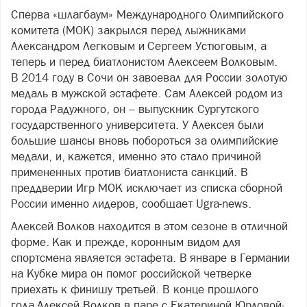
Сперва «шлагбаум» Международного Олимпийского
комитета (МОК) закрылся перед лыжниками
Александром Легковым и Сергеем Устюговым, а
теперь и перед биатлонистом Алексеем Волковым.
В 2014 году в Сочи он завоевал для России золотую
медаль в мужской эстафете. Сам Алексей родом из
города Радужного, он – выпускник Сургутского
государственного университета. У Алексея были
большие шансы вновь побороться за олимпийские
медали, и, кажется, именно это стало причиной
примененных против биатлониста санкций. В
преддверии Игр МОК исключает из списка сборной
России именно лидеров, сообщает Ugra-news.
Алексей Волков находится в этом сезоне в отличной
форме. Как и прежде, коронным видом для
спортсмена является эстафета. В январе в Германии
на Кубке мира он помог российской четверке
приехать к финишу третьей. В конце прошлого
года Алексей Волков в паре с Екатериной Юрловой-