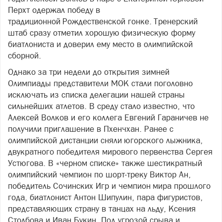
Перхт одержал победу в
традиционной Рождественской гонке. Тренерский
штаб сразу отметил хорошую физическую форму
биатлониста и доверил ему место в олимпийской
сборной.
Однако за три недели до открытия зимней
Олимпиады представители МОК стали поголовно
исключать из списка делегации нашей страны
сильнейших атлетов. В среду стало известно, что
Алексей Волков и его коллега Евгений Гараничев не
получили приглашение в Пхенчхан. Ранее с
олимпийской дистанции сняли югорского лыжника,
двукратного победителя мирового первенства Сергея
Устюгова. В «черном списке» также шестикратный
олимпийский чемпион по шорт-треку Виктор Ан,
победитель Сочинских Игр и чемпион мира прошлого
года, биатлонист Антон Шипулин, пара фигуристов,
представляющих страну в танцах на льду, Ксения
Столбова и Иван Букин. Под угрозой срыва и