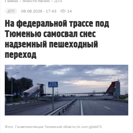
Главная
Новости Нягани
ДТП
ДТП
08.08.2026 - 17:43
14
На федеральной трассе под
Тюменью самосвал снес
надземный пешеходный
переход
Фото: Госавтоинспекция Тюменской области/vk.com/gibdd72