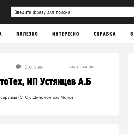
А
ПОЛЕЗНО
ИНТЕРЕСНО
СПРАВКА
В
задать вопрос
1 отзыв
оТех, ИП Устянцев А.Б
осервисы (СТО)
Шиномонтаж
Мойки