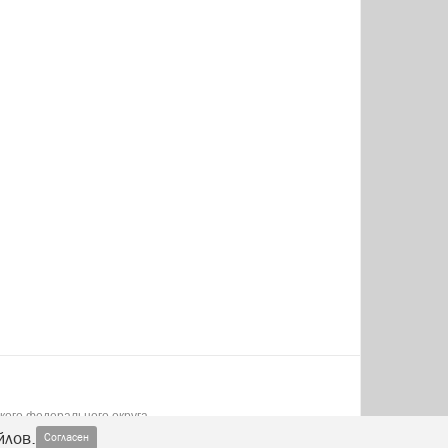
кого федерального округа.
йлов.
Согласен